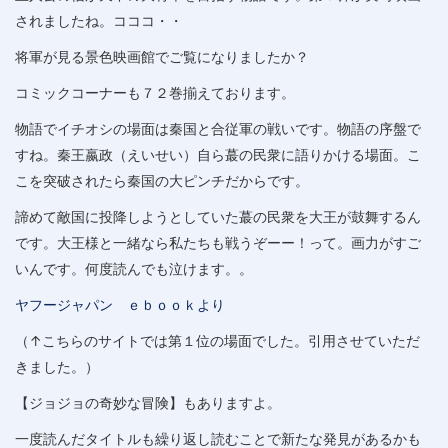
されましたね。コココ・・
将軍が見る景色映画館でご覧になりましたか？
コミックコーナーも７２巻揃えております。
物語でイチオシの場面は秦国と合従軍の戦いです。物語の序盤で
すね。秦王嬴政（えいせい）自ら蕞の民衆に語りかける場面。こ
こを突破されたら秦国の大ピンチだからです。
諦めて敵国に投降しようとしていた蕞の民衆を大王が鼓舞するん
です。大王様と一緒なら私たちも戦うぞーー！って。画力がすご
いんです。何度読んでも泣けます。。
ヤフージャパン ｅｂｏｏｋより
（↑こちらのサイトでは第１位の場面でした。引用させていただ
きました。）
【ジョジョの奇妙な冒険】もありますよ。
一度読んだタイトルも繰り返し読むことで新たな発見があるかも